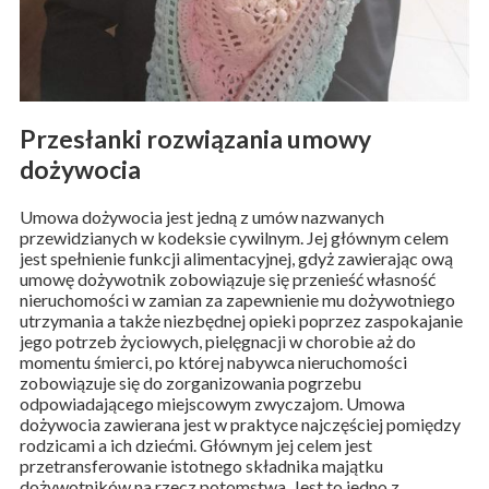
Przesłanki rozwiązania umowy
dożywocia
Umowa dożywocia jest jedną z umów nazwanych
przewidzianych w kodeksie cywilnym. Jej głównym celem
jest spełnienie funkcji alimentacyjnej, gdyż zawierając ową
umowę dożywotnik zobowiązuje się przenieść własność
nieruchomości w zamian za zapewnienie mu dożywotniego
utrzymania a także niezbędnej opieki poprzez zaspokajanie
jego potrzeb życiowych, pielęgnacji w chorobie aż do
momentu śmierci, po której nabywca nieruchomości
zobowiązuje się do zorganizowania pogrzebu
odpowiadającego miejscowym zwyczajom. Umowa
dożywocia zawierana jest w praktyce najczęściej pomiędzy
rodzicami a ich dziećmi. Głównym jej celem jest
przetransferowanie istotnego składnika majątku
dożywotników na rzecz potomstwa. Jest to jedno z