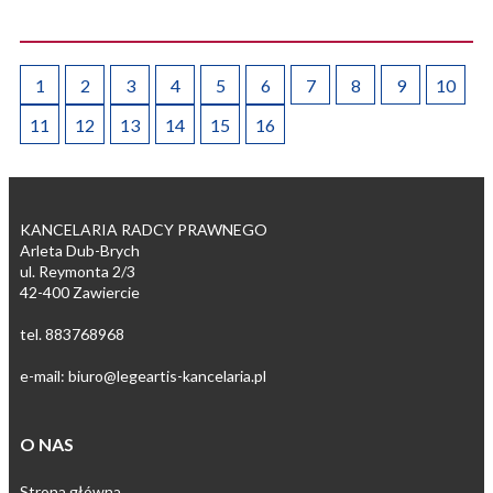
1
2
3
4
5
6
7
8
9
10
11
12
13
14
15
16
KANCELARIA RADCY PRAWNEGO
Arleta Dub-Brych
ul. Reymonta 2/3
42-400 Zawiercie
tel. 883768968
e-mail: biuro@legeartis-kancelaria.pl
O NAS
Strona główna