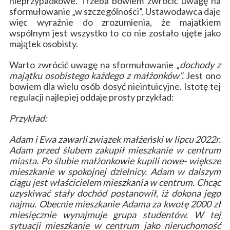
nieprzypadkowe. Trzeba bowiem zwrócić uwagę na
sformułowanie „w szczególności”. Ustawodawca daje
więc wyraźnie do zrozumienia, że majątkiem
wspólnym jest wszystko to co nie zostało ujęte jako
majątek osobisty.
Warto zwrócić uwagę na sformułowanie „
dochody z
majątku osobistego każdego z małżonków”.
Jest ono
bowiem dla wielu osób dosyć nieintuicyjne. Istotę tej
regulacji najlepiej oddaje prosty przykład:
Przykład:
Adam i Ewa zawarli związek małżeński w lipcu 2022r.
Adam przed ślubem zakupił mieszkanie w centrum
miasta. Po ślubie małżonkowie kupili nowe- większe
mieszkanie w spokojnej dzielnicy. Adam w dalszym
ciągu jest właścicielem mieszkania w centrum. Chcąc
uzyskiwać stały dochód postanowił, iż dokona jego
najmu. Obecnie mieszkanie Adama za kwotę 2000 zł
miesięcznie wynajmuje grupa studentów. W tej
sytuacji mieszkanie w centrum jako nieruchomość