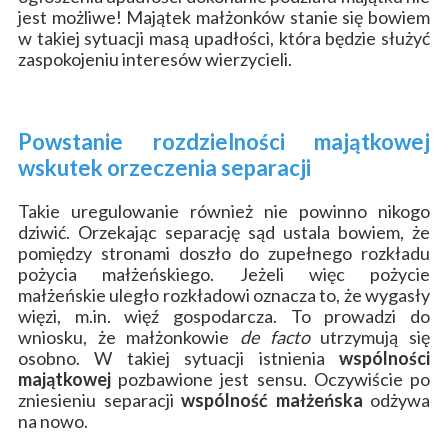
jest możliwe! Majątek małżonków stanie się bowiem
w takiej sytuacji masą upadłości, która będzie służyć
zaspokojeniu interesów wierzycieli.
Powstanie rozdzielności majątkowej
wskutek orzeczenia separacji
Takie uregulowanie również nie powinno nikogo
dziwić. Orzekając separację sąd ustala bowiem, że
pomiędzy stronami doszło do zupełnego rozkładu
pożycia małżeńskiego. Jeżeli więc pożycie
małżeńskie uległo rozkładowi oznacza to, że wygasły
więzi, m.in. więź gospodarcza. To prowadzi do
wniosku, że małżonkowie
de facto
utrzymują się
osobno. W takiej sytuacji istnienia
wspólności
majątkowej
pozbawione jest sensu. Oczywiście po
zniesieniu separacji
wspólność małżeńska
odżywa
na nowo.