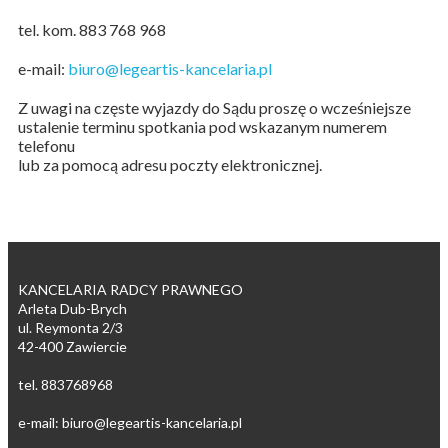
tel. kom. 883 768 968
e-mail:
biuro@legeartis-kancelaria.pl
Z uwagi na częste wyjazdy do Sądu proszę o wcześniejsze
ustalenie terminu spotkania pod wskazanym numerem
telefonu
lub za pomocą adresu poczty elektronicznej.
KANCELARIA RADCY PRAWNEGO
Arleta Dub-Brych
ul. Reymonta 2/3
42-400 Zawiercie
tel. 883768968
e-mail: biuro@legeartis-kancelaria.pl