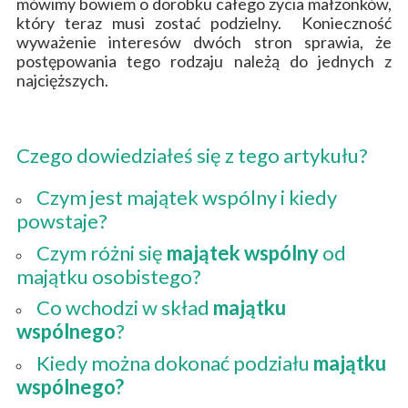
mówimy bowiem o dorobku całego życia małżonków,
który teraz musi zostać podzielny. Konieczność
wyważenie interesów dwóch stron sprawia, że
postępowania tego rodzaju należą do jednych z
najcięższych.
Czego dowiedziałeś się z tego artykułu?
Czym jest majątek wspólny i kiedy
powstaje?
Czym różni się
majątek wspólny
od
majątku osobistego?
Co wchodzi w skład
majątku
wspólnego
?
Kiedy można dokonać podziału
majątku
wspólnego?