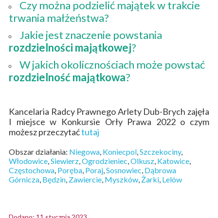
Czy można podzielić majątek w trakcie
trwania małżeństwa?
Jakie jest znaczenie powstania
rozdzielności majątkowej
?
W jakich okolicznościach może powstać
rozdzielność majątkowa
?
Kancelaria Radcy Prawnego Arlety Dub-Brych zajęła
I miejsce w Konkursie Orły Prawa 2022 o czym
możesz przeczytać
tutaj
Obszar działania:
Niegowa
,
Koniecpol
,
Szczekociny
,
Włodowice
,
Siewierz
,
Ogrodzieniec
,
Olkusz
,
Katowice
,
Częstochowa
,
Poręba
,
Poraj
,
Sosnowiec
,
Dąbrowa
Górnicza
,
Będzin
,
Zawiercie
,
Myszków
,
Żarki
,
Lelów
Dodano: 11 stycznia 2023