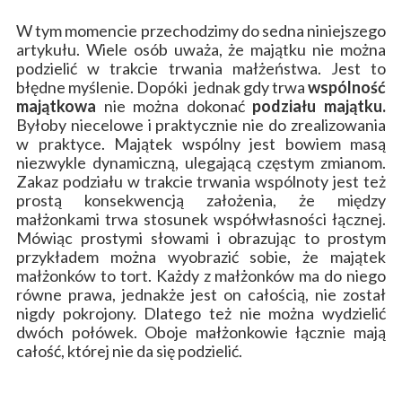
W tym momencie przechodzimy do sedna niniejszego
artykułu. Wiele osób uważa, że majątku nie można
podzielić w trakcie trwania
małżeństwa. Jest to
błędne myślenie. Dopóki jednak gdy trwa
wspólność
majątkowa
nie można dokonać
podziału majątku.
Byłoby niecelowe i praktycznie nie do zrealizowania
w praktyce. Majątek wspólny jest bowiem masą
niezwykle dynamiczną, ulegającą częstym zmianom.
Zakaz podziału w trakcie trwania wspólnoty jest też
prostą konsekwencją założenia, że między
małżonkami trwa stosunek współwłasności łącznej.
Mówiąc prostymi słowami i obrazując to prostym
przykładem można wyobrazić sobie, że majątek
małżonków to tort. Każdy z
małżonków ma do niego
równe prawa, jednakże jest on całością, nie został
nigdy pokrojony. Dlatego też nie można wydzielić
dwóch połówek. Oboje małżonkowie łącznie mają
całość, której nie da się podzielić.