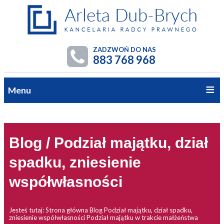
ZADZWOŃ DO NAS
883 768 968
Menu
Blog / Podział majątku, dział
spadku, zniesienie
współwłasności
Jesteś tutaj:
Strona główna
Blog
Podział majątku, dział spadku,
zniesienie współwłasności
Podział majątku w trakcie małżeństwa