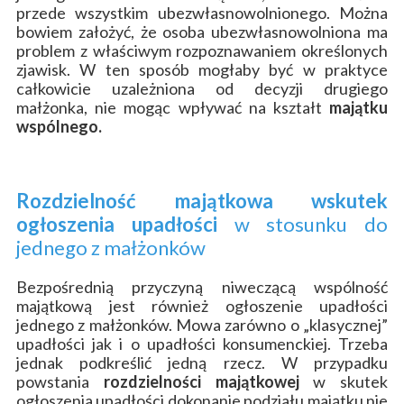
przede wszystkim ubezwłasnowolnionego. Można
bowiem założyć, że osoba ubezwłasnowolniona ma
problem z właściwym rozpoznawaniem określonych
zjawisk. W ten sposób mogłaby być w praktyce
całkowicie uzależniona od decyzji drugiego
małżonka,
nie mogąc wpływać na kształt
majątku
wspólnego.
Rozdzielność majątkowa wskutek
ogłoszenia upadłości
w stosunku do
jednego z małżonków
Bezpośrednią przyczyną niweczącą wspólność
majątkową jest również ogłoszenie upadłości
jednego z małżonków. Mowa zarówno o „klasycznej”
upadłości jak i o upadłości konsumenckiej. Trzeba
jednak podkreślić jedną rzecz. W przypadku
powstania
rozdzielności majątkowej
w skutek
ogłoszenia upadłości dokonanie podziału majątku nie