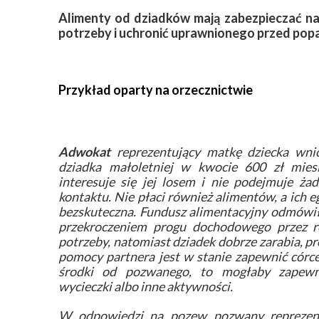
Alimenty od dziadków mają zabezpieczać n
potrzeby i uchronić uprawnionego przed pop
Przykład oparty na orzecznictwie
Adwokat
reprezentujący matkę dziecka wni
dziadka małoletniej w kwocie 600 zł miesi
interesuje się jej losem i nie podejmuje ża
kontaktu. Nie płaci również alimentów, a ich e
bezskuteczna. Fundusz alimentacyjny odmówił
przekroczeniem progu dochodowego przez r
potrzeby, natomiast dziadek dobrze zarabia, p
pomocy partnera jest w stanie zapewnić córce
środki od pozwanego, to mogłaby zapewni
wycieczki albo inne aktywności.
W odpowiedzi na pozew pozwany repreze