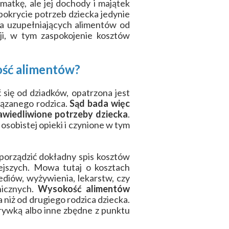
atkę, ale jej dochody i majątek
 pokrycie potrzeb dziecka jedynie
ia uzupełniających alimentów od
ji, w tym zaspokojenie kosztów
ość alimentów?
 się od dziadków, opatrzona jest
iązanego rodzica.
Sąd bada więc
rawiedliwione potrzeby dziecka
.
sobistej opieki i czynione w tym
porządzić dokładny spis kosztów
ejszych. Mowa tutaj o kosztach
diów, wyżywienia, lekarstw, czy
nicznych.
Wysokość alimentów
 niż od drugiego rodzica dziecka.
rywką albo inne zbędne z punktu