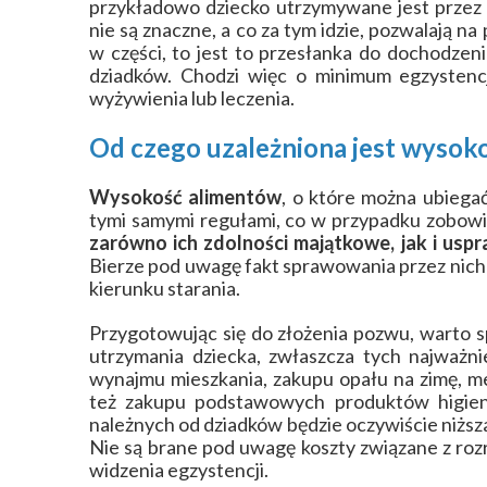
przykładowo dziecko utrzymywane jest przez m
nie są znaczne, a co za tym idzie, pozwalają na
w części, to jest to przesłanka do dochodzen
dziadków. Chodzi więc o minimum egzystenc
wyżywienia lub leczenia.
Od czego uzależniona jest wysok
Wysokość alimentów
, o które można ubiegać
tymi samymi regułami, co w przypadku zobow
zarówno ich zdolności majątkowe, jak i usp
Bierze pod uwagę fakt sprawowania przez nich o
kierunku starania.
Przygotowując się do złożenia pozwu, warto s
utrzymania dziecka, zwłaszcza tych najważni
wynajmu mieszkania, zakupu opału na zimę, me
też zakupu podstawowych produktów higie
należnych od dziadków będzie oczywiście niższa
Nie są brane pod uwagę koszty związane z roz
widzenia egzystencji.