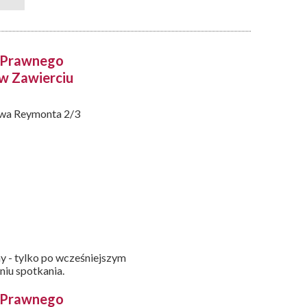
y Prawnego
 w Zawierciu
awa Reymonta 2/3
y - tylko po wcześniejszym
niu spotkania.
y Prawnego