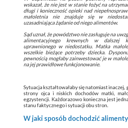
wskazał, że nie jest w stanie łożyć na utrzyma
długi i konieczność opieki nad niepełnospraw
małoletnia nie znajduje się w niedosta
uzasadniająca żądanie od niego alimentów.
Sąd uznał, że powództwo nie zasługuje na uwz
alimentacyjnego krewnych w dalszej ko
uprawnionego w niedostatku. Matka małolet
wszelkie bieżące potrzeby dziecka. Dysponu
pewnością mogłaby zainwestować je w małolet
na jej prawidłowe funkcjonowanie.
Sytuacja kształtowałaby się natomiast inaczej,
strony ojca i niskich dochodów matki, mał
egzystencji. Każdorazowo konieczna jest jedn
stanu faktycznego i sytuacji obu stron.
W jaki sposób dochodzić aliment