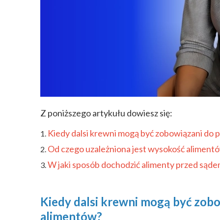
Z poniższego artykułu dowiesz się:
Kiedy dalsi krewni mogą być zobowiązani do 
Od czego uzależniona jest wysokość aliment
W jaki sposób dochodzić alimenty przed sąd
Kiedy dalsi krewni mogą być zobo
alimentów?