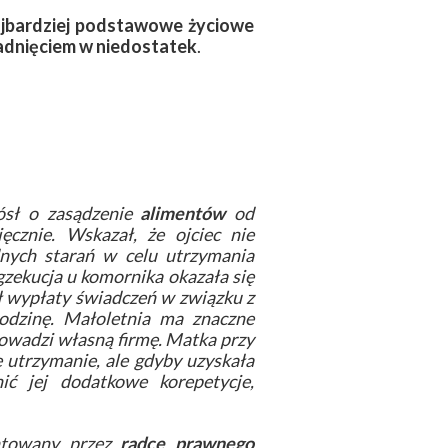
ajbardziej podstawowe życiowe
adnięciem w niedostatek
.
ósł o zasądzenie
alimentów
od
ęcznie. Wskazał, że ojciec nie
dnych starań w celu utrzymania
gzekucja u komornika okazała się
 wypłaty świadczeń w związku z
odzinę. Małoletnia ma znaczne
rowadzi własną firmę. Matka przy
 utrzymanie, ale gdyby uzyskała
ć jej dodatkowe korepetycje,
ntowany przez
radcę prawnego