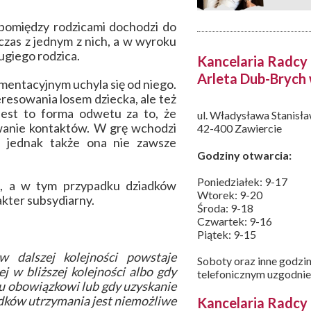
e pomiędzy rodzicami dochodzi do
zas z jednym z nich, a w wyroku
ugiego rodzica.
Kancelaria Radc
Arleta Dub-Brych
imentacyjnym uchyla się od niego.
resowania losem dziecka, ale też
jest to forma odwetu za to, że
ul. Władysława Stanisł
wanie kontaktów. W grę wchodzi
42-400 Zawiercie
j, jednak także ona nie zawsze
Godziny otwarcia:
Poniedziałek: 9-17
h, a w tym przypadku dziadków
Wtorek: 9-20
akter subsydiarny.
Środa: 9-18
Czwartek: 9-16
Piątek: 9-15
 dalszej kolejności powstaje
Soboty oraz inne godzin
 w bliższej kolejności albo gdy
telefonicznym uzgodnie
mu obowiązkowi lub gdy uzyskanie
dków utrzymania jest niemożliwe
Kancelaria Radc