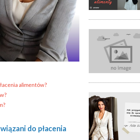
płacenia alimentów?
ów?
em?
wiązani do płacenia