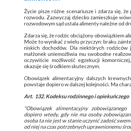
Życie pisze różne scenariusze i zdarza się, ż
rozwodu. Zazwyczaj dziecko zamieszkuje wówc
rozwodowym sąd ustala alimenty należne od dr
Zdarza się, że rodzic obciążony obowiązkiem al
Może to wynikać z wielu przyczyn: braku zainte
niskich dochodów. Dla niektórych rodziców 
małżonek uniemożliwia mu swobodne realizo
oczywiście możliwość egzekucji komornicze
okazuje się środkiem skutecznym.
Obowiązek alimentacyjny dalszych krewnyc
powstaje dopiero w dalszej kolejności. Ma char
Art. 132. Kodeksu rodzinnego i opiekuńczego
"Obowiązek alimentacyjny zobowiązanego w
dopiero wtedy, gdy nie ma osoby zobowiązanej
osoba ta nie jest w stanie uczynić zadość swe
od niej na czas potrzebnych uprawnionemu śro