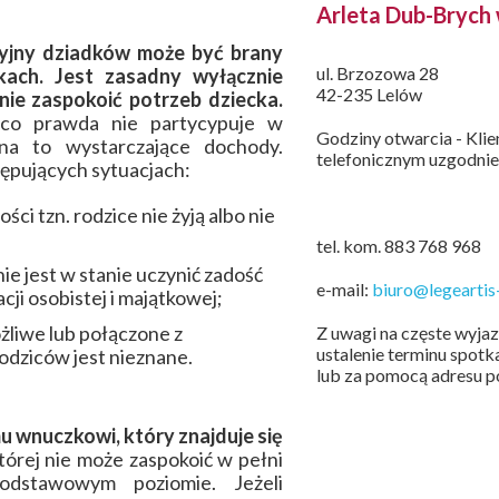
Arleta Dub-Brych
yjny dziadków może być brany
ul. Brzozowa 28
kach. Jest zasadny wyłącznie
42-235 Lelów
nie zaspokoić potrzeb dziecka.
 co prawda nie partycypuje w
Godziny otwarcia - Kli
na to wystarczające dochody.
telefonicznym uzgodnie
ępujących sytuacjach:
ści tzn. rodzice nie żyją albo nie
tel. kom. 883 768 968
ie jest w stanie uczynić zadość
e-mail:
biuro@legeartis-
ji osobistej i majątkowej;
żliwe lub połączone z
Z uwagi na częste wyja
ustalenie terminu spot
odziców jest nieznane.
lub za pomocą adresu po
u wnuczkowi, który znajduje się
tórej nie może zaspokoić w pełni
odstawowym poziomie. Jeżeli