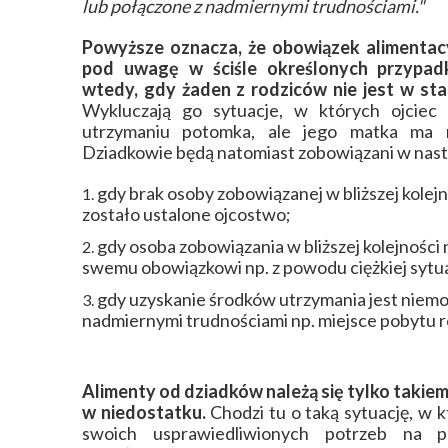
lub połączone z nadmiernymi trudnościami."
Powyższe oznacza, że obowiązek alimentac
pod uwagę w ściśle określonych przypad
wtedy, gdy żaden z rodziców nie jest w sta
Wykluczają go sytuacje, w których ojciec
utrzymaniu potomka, ale jego matka ma 
Dziadkowie będą natomiast zobowiązani w nast
gdy brak osoby zobowiązanej w bliższej kolejno
zostało ustalone ojcostwo;
gdy osoba zobowiązania w bliższej kolejności n
swemu obowiązkowi np. z powodu ciężkiej sytuac
gdy uzyskanie środków utrzymania jest niemo
nadmiernymi trudnościami np. miejsce pobytu r
Alimenty od dziadków należą się tylko takiem
w niedostatku.
Chodzi tu o taką sytuację, w k
swoich usprawiedliwionych potrzeb na p