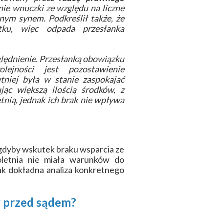
nie wnuczki ze względu na liczne
nym synem. Podkreślił także, że
tku, więc odpada przesłanka
ględnienie. Przesłanką obowiązku
lejności jest pozostawienie
niej była w stanie zaspokajać
jąc większą ilością środków, z
nią, jednak ich brak nie wpływa
 gdyby wskutek braku wsparcia ze
oletnia nie miała warunków do
ak dokładna analiza konkretnego
y przed sądem?