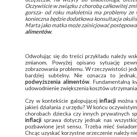
Oczywiście w związku z chorobą całkowitej zmia
gorsza- od roku małoletnia ma problemy ze 
konieczna będzie dodatkowa konsultacja okuli
Marta jako matka może zainicjować postępowa
alimentów
.
Odwołując się do treści przykładu należy wsk
zmianom. Powyżej opisano sytuację pewn
zobrazowania problemu. W rzeczywistości jed
bardziej subtelny. Nie oznacza to jedn
podwyższenia alimentów
. Fundamentalną k
udowodnienie zwiększenia kosztów utrzymania 
Czy w kontekście galopującej
inflacji
można s
jakieś działania z urzędu? W końcu oczywistym 
chorobach dziecka czy innych prywatnych s
inflacji
sprawa dotyczy jednak nas wszystki
pozbawione jest sensu. Trzeba mieć świadomoś
Chcąc uzyskać korzystne orzeczenie należy ni