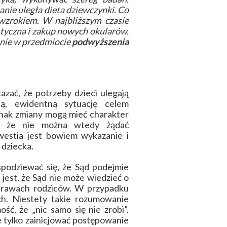
nie uległa dieta dziewczynki. Co
wzrokiem. W najbliższym czasie
styczna i zakup nowych okularów.
nie w przedmiocie
podwyższenia
azać, że potrzeby dzieci ulegają
ą, ewidentną sytuację celem
nak zmiany mogą mieć charakter
ak, że nie można wtedy żądać
westią jest bowiem wykazanie i
dziecka.
podziewać się, że Sąd podejmie
jest, że Sąd nie może wiedzieć o
prawach rodziców. W przypadku
ch. Niestety takie rozumowanie
ć, że „nic samo się nie zrobi”.
e tylko zainicjować postępowanie