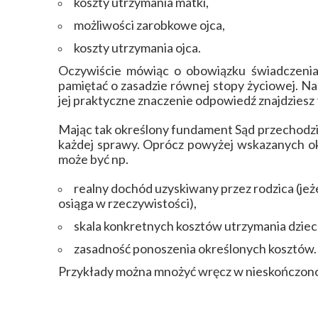
koszty utrzymania matki,
możliwości zarobkowe ojca,
koszty utrzymania ojca.
Oczywiście mówiąc o obowiązku świadczeni
pamiętać o zasadzie równej stopy życiowej. Na p
jej praktyczne znaczenie odpowiedź znajdziesz
Mając tak określony fundament Sąd przechodzi
każdej sprawy. Oprócz powyżej wskazanych ok
może być np.
realny dochód uzyskiwany przez rodzica (jeżel
osiąga w rzeczywistości),
skala konkretnych kosztów utrzymania dziec
zasadność ponoszenia określonych kosztów.
Przykłady można mnożyć wręcz w nieskończono