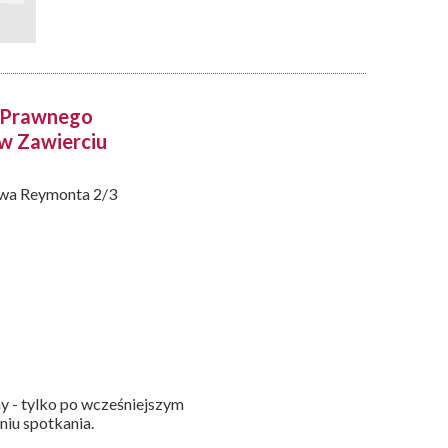
y Prawnego
 w Zawierciu
awa Reymonta 2/3
y - tylko po wcześniejszym
niu spotkania.