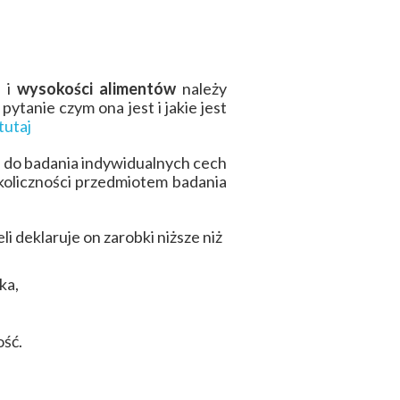
a i
wysokości alimentów
należy
ytanie czym ona jest i jakie jest
tutaj
 do badania indywidualnych cech
oliczności przedmiotem badania
i deklaruje on zarobki niższe niż
ka,
ść.