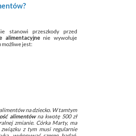
imentów?
e stanowi przeszkody przed
e alimentacyjne
nie wywołuje
 możliwe jest:
 alimentów na dziecko. W tamtym
ość alimentów
na kwotę 500 zł
tralnej zmianie. Córka Marty, ma
 związku z tym musi regularnie
etyka, wykonywać szereg badań.