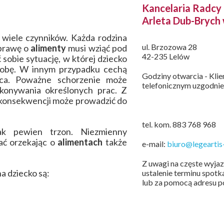
Kancelaria Radc
Arleta Dub-Brych
wiele czynników. Każda rodzina
ul. Brzozowa 28
sprawę o
alimenty
musi wziąć pod
42-235 Lelów
sobie sytuację, w której dziecko
robę. W innym przypadku cechą
Godziny otwarcia - Kli
ica. Poważne schorzenie może
telefonicznym uzgodnie
konywania określonych prac. Z
 konsekwencji może prowadzić do
tel. kom. 883 768 968
nak pewien trzon. Niezmienny
ać orzekając o
alimentach
także
e-mail:
biuro@legeartis-
Z uwagi na częste wyja
a dziecko są:
ustalenie terminu spot
lub za pomocą adresu po