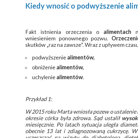
Kiedy wnosić o podwyższenie al
Fakt istnienia orzeczenia o
alimentach
ni
wniesieniem ponownego pozwu.
Orzeczeni
skutków „raz na zawsze”. Wraz z upływem czasu
podwyższenie
alimentów,
obniżenie
alimentów,
uchylenie
alimentów
.
Przykład 1:
W 2015 roku Marta wniosła pozew o ustalenie
okresie córka była zdrowa. Sąd ustalił
wysok
miesięcznie. Po latach sytuacja uległa diame
obecnie 13 lat i zdiagnozowaną cukrzycę. W
uczęszczać na wizyty do diabetologa, diet