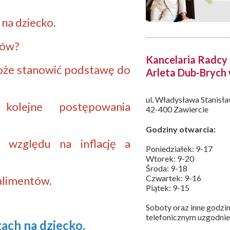
na dziecko.
ntów?
Kancelaria Radc
 może stanowić podstawę do
Arleta Dub-Brych
ul. Władysława Stanisł
kolejne postępowania
42-400 Zawiercie
Godziny otwarcia:
 względu na inflację a
Poniedziałek: 9-17
Wtorek: 9-20
Środa: 9-18
Czwartek: 9-16
 alimentów.
Piątek: 9-15
Soboty oraz inne godzin
telefonicznym uzgodnie
tach na dziecko
.