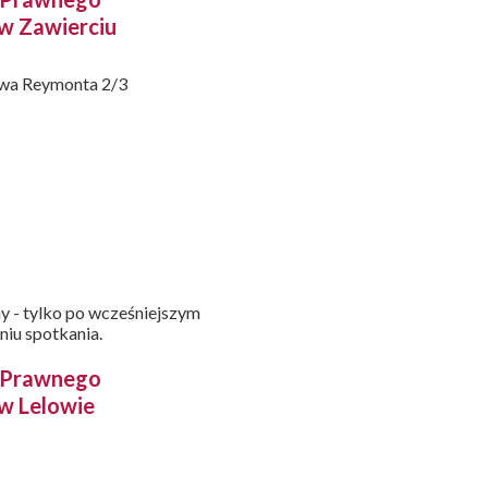
 w Zawierciu
awa Reymonta 2/3
y - tylko po wcześniejszym
niu spotkania.
y Prawnego
 w Lelowie