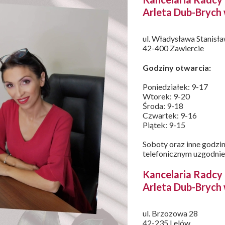
Arleta Dub-Brych
ul. Władysława Stanisł
42-400 Zawiercie
Godziny otwarcia:
Poniedziałek: 9-17
Wtorek: 9-20
Środa: 9-18
Czwartek: 9-16
Piątek: 9-15
Soboty oraz inne godzin
telefonicznym uzgodnie
Kancelaria Radc
Arleta Dub-Brych
ul. Brzozowa 28
42-235 Lelów