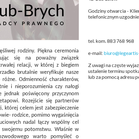
Godziny otwarcia - Kli
telefonicznym uzgodnie
tel. kom. 883 768 968
ęśliwej rodziny. Piękna ceremonia
e-mail:
biuro@legeartis-
dując się na poważny związek
Z uwagi na częste wyja
ałej relacji, w której z biegiem
ustalenie terminu spot
rzadko brutalnie weryfikuje nasze
lub za pomocą adresu po
ę różne. Odmienność charakterów,
tnie i nieporozumienia czy nałogi
zie jednak poświęcony przyczynom
etapowi. Rozejście się partnerów
, której celem jest zabezpieczenie
owie- rodzice, pomimo wygaśnięcia
uciowych nadal łączy wspólny cel
twa swojemu potomstwu. Właśnie w
 rozwodowego warto pomyśleć o