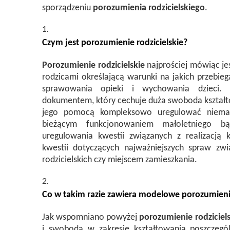
sporządzeniu
porozumienia rodzicielskiego
.
Czym jest
porozumienie rodzicielskie
?
Porozumienie rodzicielskie
najprościej mówiąc j
rodzicami określającą warunki na jakich przebieg
sprawowania opieki i wychowania dzieci
dokumentem, który cechuje duża swoboda kształt
jego pomocą kompleksowo uregulować niemal
bieżącym funkcjonowaniem małoletniego bą
uregulowania kwestii związanych z realizacją 
kwestii dotyczących najważniejszych spraw z
rodzicielskich czy miejscem zamieszkania.
Co w takim razie zawiera modelowe
porozumienie
Jak wspomniano powyżej
porozumienie rodziciels
i swobodą w zakresie kształtowania poszczegó