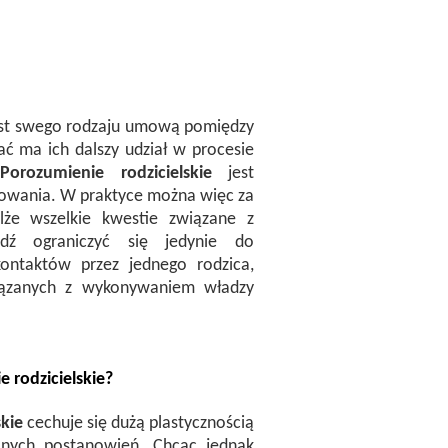
est swego rodzaju umową pomiędzy
ać ma ich dalszy udział w procesie
.
Porozumienie rodzicielskie
jest
owania. W praktyce można więc za
że wszelkie kwestie związane z
dź ograniczyć się jedynie do
kontaktów przez jednego rodzica,
wiązanych z wykonywaniem władzy
 rodzicielskie
?
kie
cechuje się dużą plastycznością
lnych postanowień. Chcąc jednak