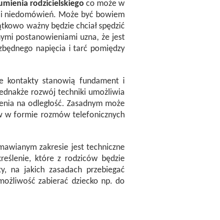
mienia rodzicielskiego
co może w
ji i niedomówień. Może być bowiem
jątkowo ważny będzie chciał spędzić
lnymi postanowieniami uzna, że jest
 zbędnego napięcia i tarć pomiędzy
e kontakty stanowią fundament i
ednakże rozwój techniki umożliwia
enia na odległość. Zasadnym może
w w formie rozmów telefonicznych
mawianym zakresie jest techniczne
kreślenie, które z rodziców będzie
, na jakich zasadach przebiegać
możliwość zabierać dziecko np. do