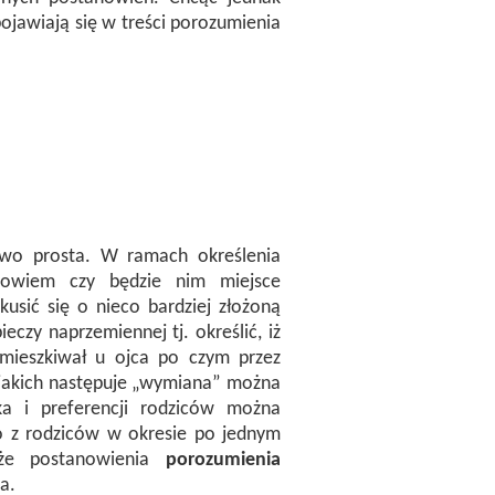
ojawiają się w treści porozumienia
owo prosta. W ramach określenia
 bowiem czy będzie nim miejsce
usić się o nieco bardziej złożoną
czy naprzemiennej tj. określić, iż
amieszkiwał u ojca po czym przez
o jakich następuje „wymiana” można
a i preferencji rodziców można
go z rodziców w okresie po jednym
że postanowienia
porozumienia
a.