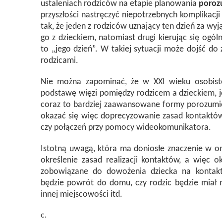
ustaleniach rodziców na etapie planowania
porozu
przyszłości nastręczyć niepotrzebnych komplikac
tak, że jeden z rodziców uznający ten dzień za wy
go z dzieckiem, natomiast drugi kierując się ogó
to „jego dzień”. W takiej sytuacji może dojść do
rodzicami.
Nie można zapominać, że w XXI wieku osobist
podstawę więzi pomiędzy rodzicem a dzieckiem, j
coraz to bardziej zaawansowane formy porozumi
okazać się więc doprecyzowanie zasad kontaktó
czy połączeń przy pomocy wideokomunikatora.
Istotną uwagą, która ma doniosłe znaczenie w o
określenie zasad realizacji kontaktów, a więc o
zobowiązane do dowożenia dziecka na kontakty
będzie powrót do domu, czy rodzic będzie miał 
innej miejscowości itd.