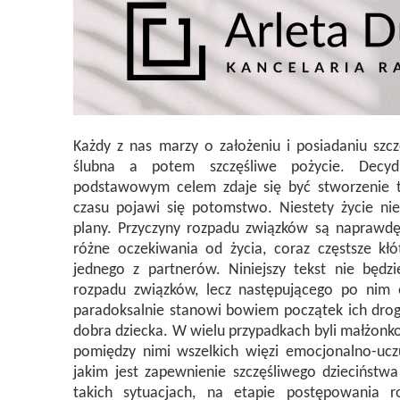
Każdy z nas marzy o założeniu i posiadaniu szcz
ślubna a potem szczęśliwe pożycie. Decy
podstawowym celem zdaje się być stworzenie trw
czasu pojawi się potomstwo. Niestety życie nie
plany. Przyczyny rozpadu związków są naprawd
różne oczekiwania od życia, coraz częstsze kłó
jednego z partnerów. Niniejszy tekst nie będ
rozpadu związków, lecz następującego po nim 
paradoksalnie stanowi bowiem początek ich drogi
dobra dziecka. W wielu przypadkach byli małżonk
pomiędzy nimi wszelkich więzi emocjonalno-ucz
jakim jest zapewnienie szczęśliwego dziecińs
takich sytuacjach, na etapie postępowania