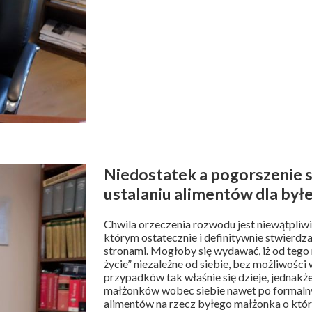
Niedostatek a pogorszenie 
ustalaniu alimentów dla by
Chwila orzeczenia rozwodu jest niewątpli
którym ostatecznie i definitywnie stwierdz
stronami. Mogłoby się wydawać, iż od teg
życie” niezależne od siebie, bez możliwoś
przypadków tak właśnie się dzieje, jednakże
małżonków wobec siebie nawet po formalnym
alimentów na rzecz byłego małżonka o które