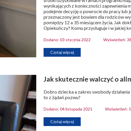
środki uzyskiwane w ramach programu mają
wynikających z konieczności zapewnienia mu
podejmie decyzję o powrocie do pracy lub 
przeznaczony jest bowiem dla rodziców wyc
pomiędzy 12 a 35 miesiącem życia. Jak dok
Opiekuńczy? Komu przysługuje i w jakiej k
Dodano: 03 stycznia 2022
Wyświetleń: 3
Czytaj więcej
Jak skutecznie walczyć o al
Dobro dziecka a zakres swobody działania 
to z żądań pozwu?
Dodano: 04 listopada 2021
Wyświetleń: 
Czytaj więcej