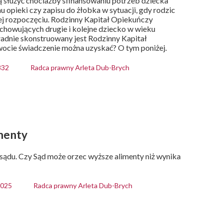
 służyć chociażby sfinansowaniu potrzeb dziecka
 opieki czy zapisu do żłobka w sytuacji, gdy rodzic
jej rozpoczęciu. Rodzinny Kapitał Opiekuńczy
howujących drugie i kolejne dziecko w wieku
ładnie skonstruowany jest Rodzinny Kapitał
wocie świadczenie można uzyskać? O tym poniżej.
832
Radca prawny Arleta Dub-Brych
imenty
sądu. Czy Sąd może orzec wyższe alimenty niż wynika
5025
Radca prawny Arleta Dub-Brych