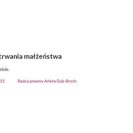
e trwania małżeństwa
ebie.
915
Radca prawny Arleta Dub-Brych